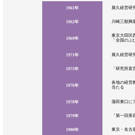
展久経営研
1961年
川崎三順興
1962年
東京大田区
1969年
「全国のぶ
展久経営研
1971年
「研究所直
1975年
各地の経営
1976年
当たる
蒲田東口に
1978年
「第一回美
1979年
東京・名古
1980年