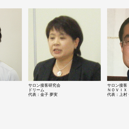
サロン接客研究会
サロン接客
ドリーム
ＮＯＶＩＸ
代表：金子 夢実
代表：上村