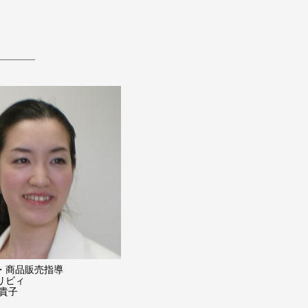
・商品販売指導
リビィ
 貴子