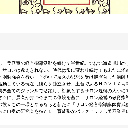
開設し、美容室の経営指導活動を続けて半世紀。北は北海道旭川の
たサロンは数えきれない。時代は常に変わり続けても未だに求
月例勉強会を行い、その中で展久の思想を受け継ぎ育った講師
活動している現在に彼らを独立させ、土台であるＮＯＶＩＸも
業界全てのジャンルで活躍し、対象とするサロン規模の大小に
方々に、展久が持つ今までの体験を基に、サロン経営の教育指
の役立ちの一環となるならと新たに「サロン経営指導講師育成
名に自身の研究会を持たせ、育成塾がバックアップし美容業界